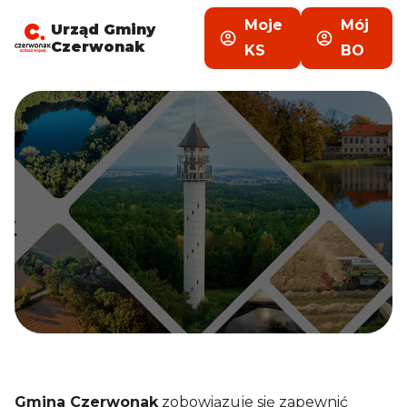
Moje
Mój
Urząd Gminy
Czerwonak
KS
BO
Gmina Czerwonak
zobowiązuje się zapewnić