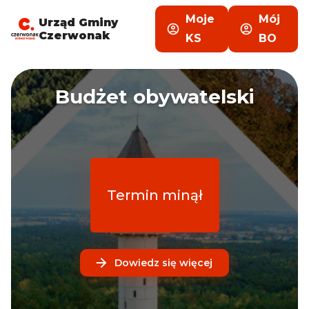
Moje
Mój
Urząd Gminy
Czerwonak
KS
BO
Budżet obywatelski
Termin minął
Dowiedz się więcej