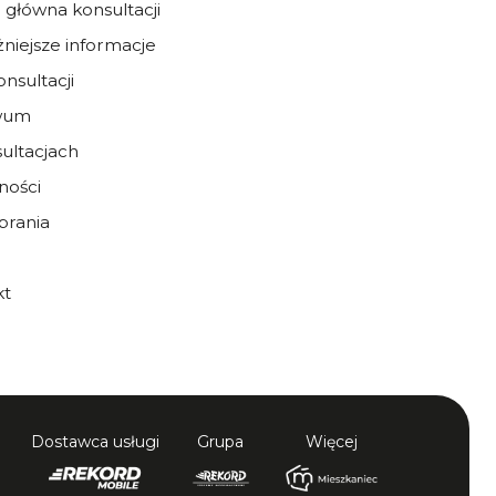
 główna konsultacji
niejsze informacje
onsultacji
wum
ultacjach
ności
brania
kt
Dostawca usługi
Grupa
Więcej