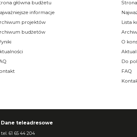
trona główna budżetu
Strona
ajważniejsze informacje
Najważ
rchiwum projektów
Lista k
rchiwum budżetów
Archi
yniki
O kons
ktualności
Aktual
AQ
Do po
ontakt
FAQ
Konta
Dane teleadresowe
tel.
61 65 44 204