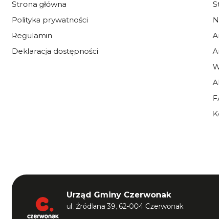
Strona główna
S
Polityka prywatności
N
Regulamin
A
Deklaracja dostępności
A
W
A
F
K
Urząd Gminy Czerwonak
ul. Źródlana 39, 62-004 Czerwonak