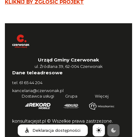
KLIKNIJ BY ZGŁOSIĆ PROJEKT
Urząd Gminy Czerwonak
ul. Źródlana 39, 62-004 Czerwonak
Dane teleadresowe
tel.
61 65 44 204
kancelaria@czerwonak.pl
Dostawca usługi
Grupa
Więcej
konsultacjejst.pl © Wszelkie prawa zastrzeżone.
Deklaracja dostępności